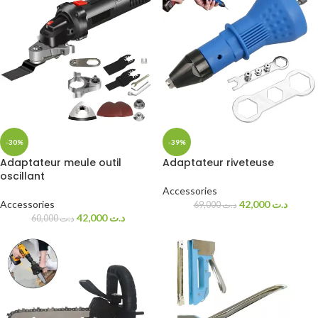
-30%
-39%
Adaptateur meule outil
Adaptateur riveteuse
oscillant
Accessories
Accessories
42,000
د.ت
69,000
د.ت
42,000
د.ت
60,000
د.ت