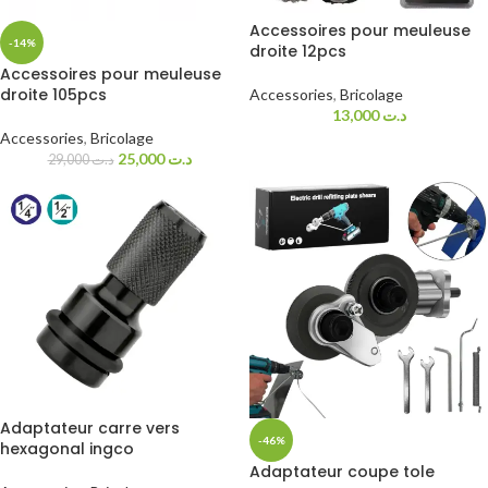
Accessoires pour meuleuse
-14%
droite 12pcs
Accessoires pour meuleuse
droite 105pcs
Accessories
,
Bricolage
13,000
د.ت
Accessories
,
Bricolage
25,000
د.ت
29,000
د.ت
Adaptateur carre vers
-46%
hexagonal ingco
Adaptateur coupe tole