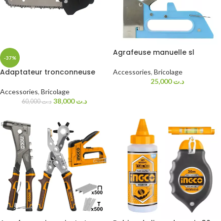
Agrafeuse manuelle sl
-37%
Adaptateur tronconneuse
Accessories
,
Bricolage
25,000
د.ت
Accessories
,
Bricolage
38,000
د.ت
60,000
د.ت