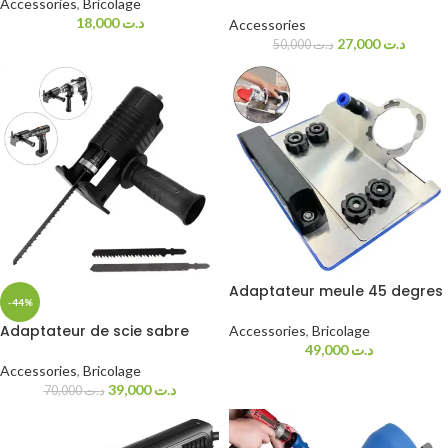
Accessories
,
Bricolage
18,000
د.ت
Accessories
27,000
د.ت
50,000
د.ت
Adaptateur meule 45 degres
-44%
Adaptateur de scie sabre
Accessories
,
Bricolage
49,000
د.ت
Accessories
,
Bricolage
39,000
د.ت
70,000
د.ت