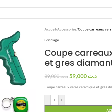
Accueil
/
Accessories
/
Coupe carreaux verr
Bricolage
Coupe carreaux
et gres diaman
59,000
د.ت
89,000
د.ت
Coupe carreaux verre ceramique et gres d
-
+