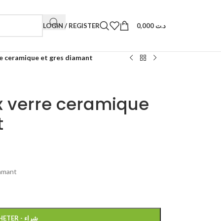
LOGIN / REGISTER
0,000
د.ت
e ceramique et gres diamant
 verre ceramique
t
iamant
ACHETER - شراء