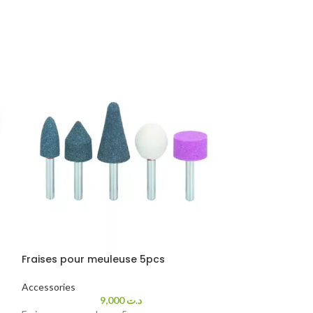
Fraises pour meuleuse 5pcs
-33%
Accessories
Kit d installati
9,000
د.ت