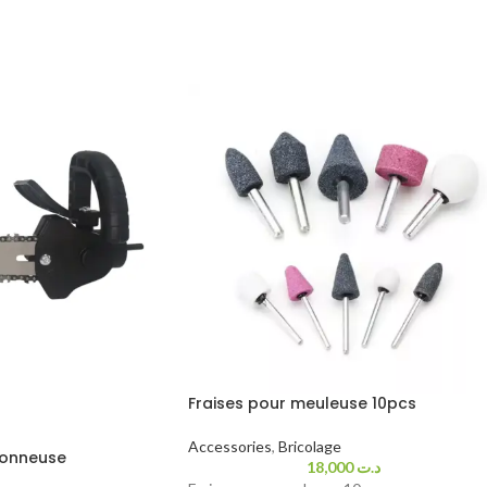
Fraises pour meuleuse 10pcs
Accessories
,
Bricolage
conneuse
18,000
د.ت