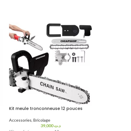
Kit meule tronconneuse 12 pouces
Lammes de sci
Accessories
,
Bricolage
Accessories
,
Bric
39,000
د.ت