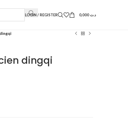
LOGIN / REGISTER
0,000
د.ت
dingqi
cien dingqi