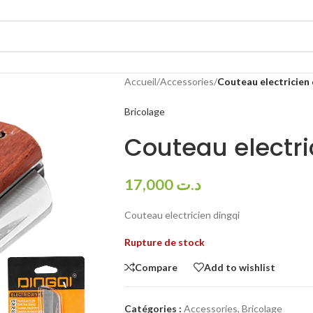
Accueil
/
Accessories
/
Couteau electricien 
Bricolage
Couteau electri
17,000
د.ت
Couteau electricien dingqi
Rupture de stock
Compare
Add to wishlist
Catégories :
Accessories
,
Bricolage