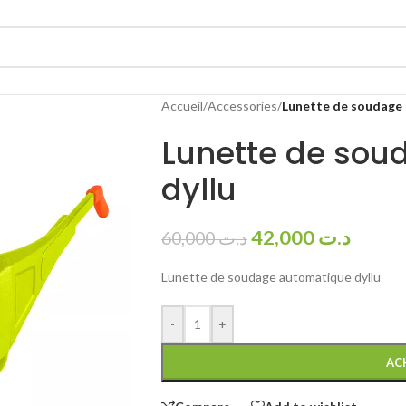
Accueil
/
Accessories
/
Lunette de soudage 
Lunette de sou
dyllu
42,000
د.ت
60,000
د.ت
Lunette de soudage automatique dyllu
-
+