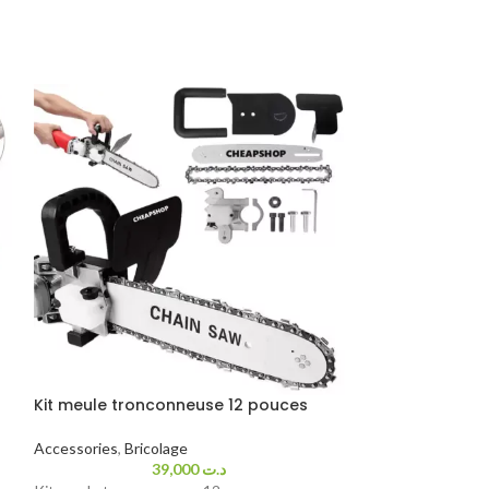
Kit meule tronconneuse 12 pouces
Lame scie sabr
Accessories
,
Bricolage
Accessories
,
Bric
39,000
د.ت