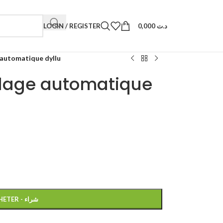
LOGIN / REGISTER
0,000
د.ت
automatique dyllu
dage automatique
ACHETER - شراء