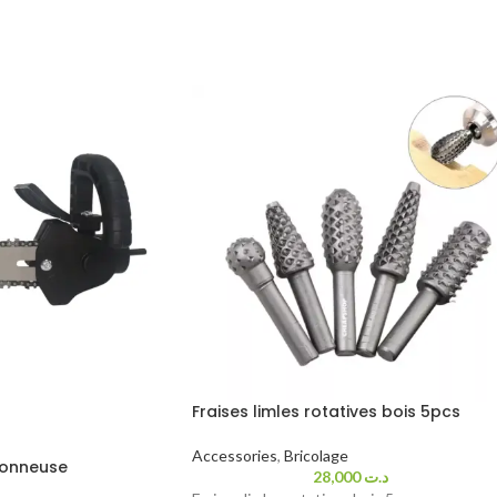
Fraises limles rotatives bois 5pcs
Accessories
,
Bricolage
conneuse
28,000
د.ت