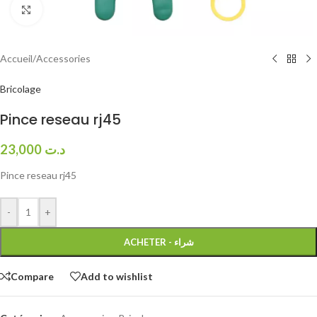
Click to enlarge
Accueil
/
Accessories
Bricolage
Pince reseau rj45
23,000
د.ت
Pince reseau rj45
-
+
ACHETER - شراء
Compare
Add to wishlist