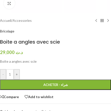
Click to enlarge
Accueil
/
Accessories
Bricolage
Boite a angles avec scie
29,000
د.ت
Boite a angles avec scie
-
+
ACHETER - شراء
Compare
Add to wishlist