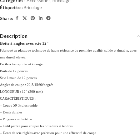
Catégories :
Accessories
,
Bricolage
Étiquette :
Bricolage
Share:
Description
Boite à angles avec scie 12″
Fabriqué en plastique technique de haute résistance de première qualité, solide et durable, avec
une dureté élevée.
Facile à transporter et à ranger
Boîte de 12 pouces
Scie à main de 12 pouces
Angles de coupe : 22,5/45/90/degrés
LONGUEUR : 12″ (300 mm)
CARACTÉRISTIQUES :
– Coupe 50 % plus rapide
– Dents durcies
– Poignée confortable
– Outil parfait pour couper les bois durs et tendres
– Dents de scie réglées avec précision pour une efficacité de coupe