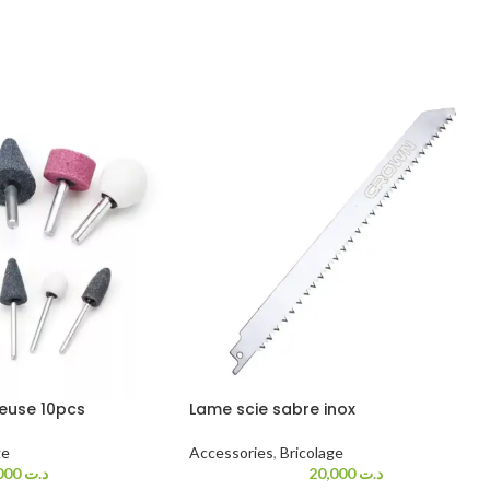
euse 10pcs
Lame scie sabre inox
ge
Accessories
,
Bricolage
18,000
د.ت
20,000
د.ت