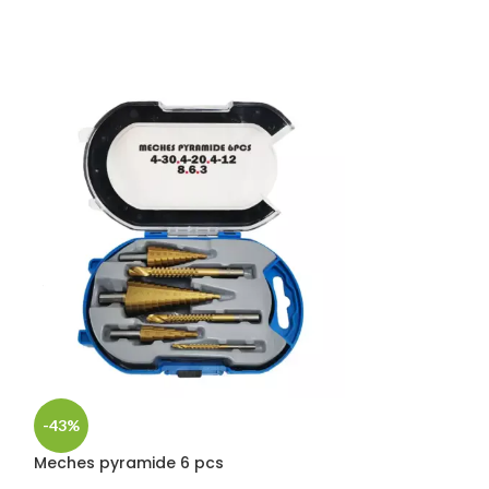
-43%
-35%
Meches pyramide 6 pcs
Meches pyrami