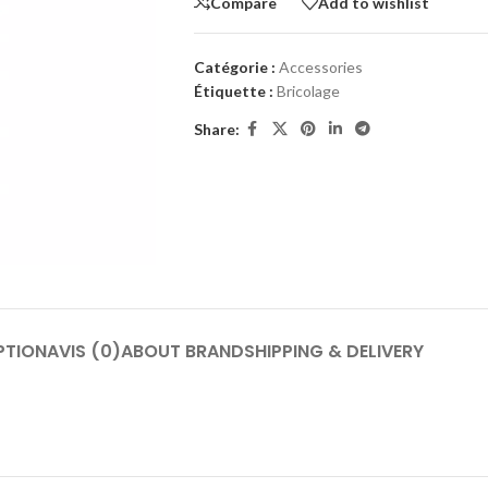
Compare
Add to wishlist
Catégorie :
Accessories
Étiquette :
Bricolage
Share:
PTION
AVIS (0)
ABOUT BRAND
SHIPPING & DELIVERY