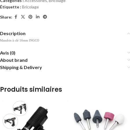
Catégories :
Accessories
,
Bricolage
Étiquette :
Bricolage
Share:
Description
Mandrin à clé 16mm INGCO
Avis (0)
About brand
Shipping & Delivery
Produits similaires