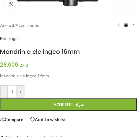
Click to enlarge
Accueil
/
Accessories
Bricolage
Mandrin a cle ingco 16mm
28,000
د.ت
Mandrin a cle ingco 16mm
-
+
ACHETER - شراء
Compare
Add to wishlist