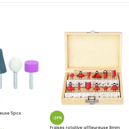
leuse 5pcs
-19%
Fraises rotative affleureuse 8mm