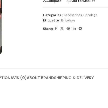
Compare
Add to wishlist
Catégories :
Accessories
,
Bricolage
Étiquette :
Bricolage
Share:
PTION
AVIS (0)
ABOUT BRAND
SHIPPING & DELIVERY