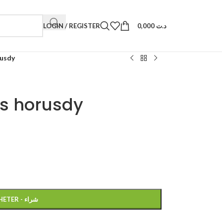
LOGIN / REGISTER
0,000
د.ت
rusdy
cs horusdy
ACHETER - شراء