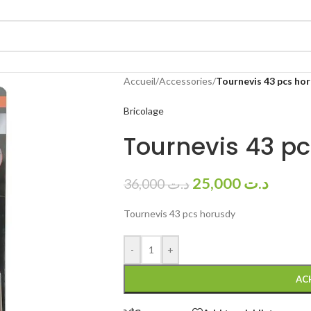
Accueil
/
Accessories
/
Tournevis 43 pcs ho
Bricolage
Tournevis 43 p
25,000
د.ت
36,000
د.ت
Tournevis 43 pcs horusdy
-
+