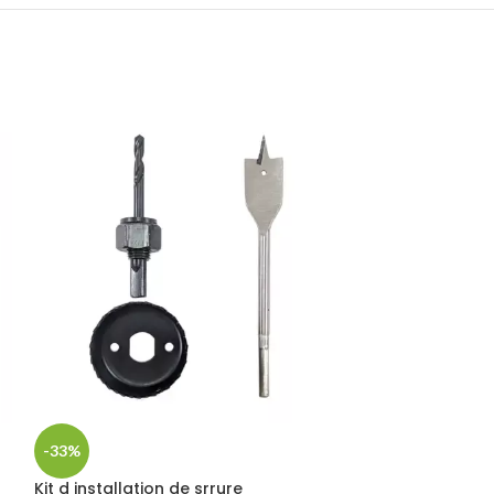
Lame scie sabr
-33%
Accessories
,
Bric
Kit d installation de srrure